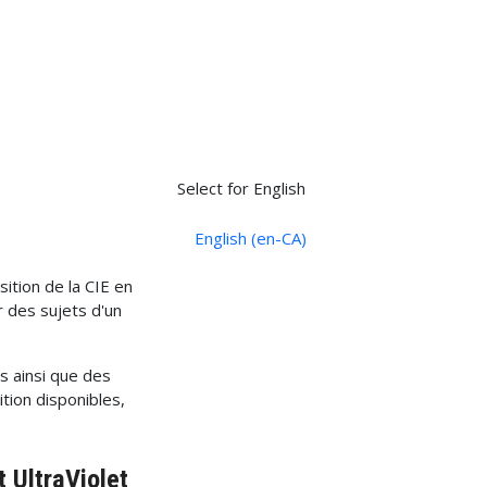
Sélectionnez votre langue
Select for English
English (en-CA)
sition de la CIE en
 des sujets d'un
s ainsi que des
tion disponibles,
t UltraViolet