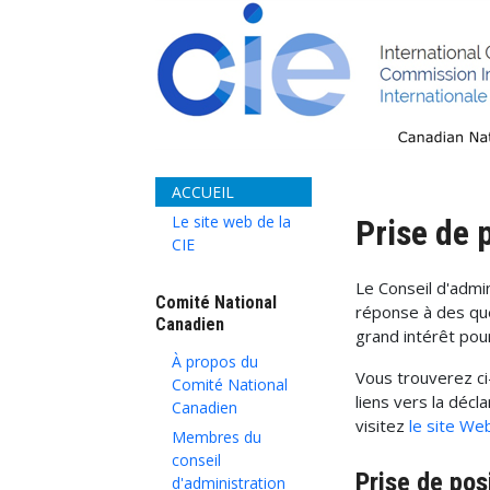
ACCUEIL
Le site web de la
Prise
de p
CIE
Le Conseil d'admin
Comité National
réponse à des qu
Canadien
grand intérêt pour
À propos du
Vous trouverez ci
Comité National
liens vers la décl
Canadien
visitez
le site Web
Membres du
conseil
Prise de pos
d'administration