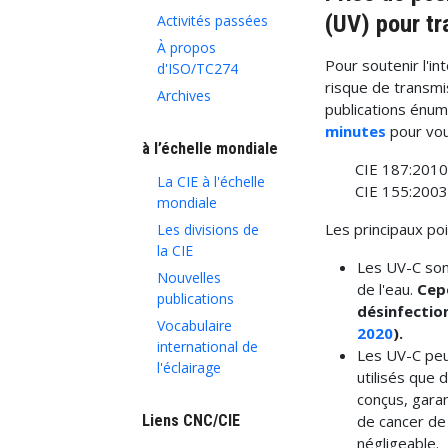
(UV) pour tr
Activités passées
À propos
Pour soutenir l'in
d'ISO/TC274
risque de transmi
Archives
publications énum
minutes
pour vou
à l’échelle mondiale
CIE 187:2010
La CIE à l'échelle
CIE 155:2003 
mondiale
Les principaux poi
Les divisions de
la CIE
Les UV-C sont
Nouvelles
de l'eau.
Cepe
publications
désinfectio
Vocabulaire
2020
).
international de
Les UV-C peu
l'éclairage
utilisés que
conçus, garan
de cancer de
Liens CNC/CIE
négligeable.