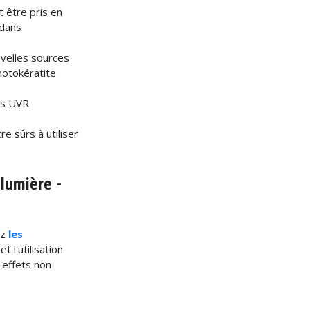
 être pris en
 dans
uvelles sources
photokératite
es UVR
 sûrs à utiliser
 lumière -
ez
les
et l'utilisation
 effets non